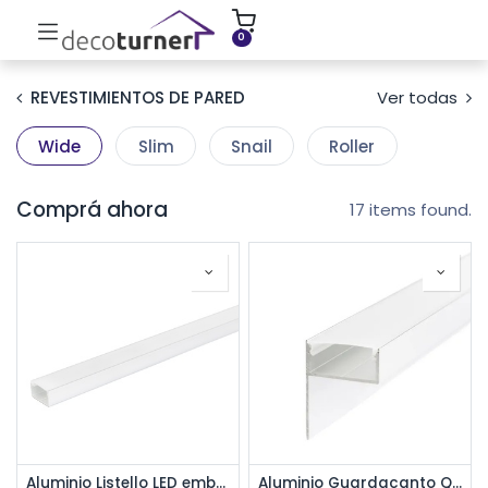
INICIO
MOLDURAS
ZÓCALOS
0
REVESTIMIENTOS DE PARED
Ver todas
Wide
Slim
Snail
Roller
Comprá ahora
17 items found.
Aluminio Listello LED embutible 3801 Rev 23 x 13 mm x 2,75 m - Cromo mate
Aluminio Guardacanto Quadra LED Rev 22 x 10,6 mm x 2,75 m - Cromo mate