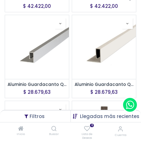
$
42.422,00
$
42.422,00
Aluminio Guardacanto Quadra Rev 8 x 22 mm x 2,75 m-Cromo mate
Aluminio Guardacanto Quadra Rev 8 x 22 mm x 2,75 m-Marfil Stone
$
28.679,63
$
28.679,63
Filtros
Llegadas más recientes
0
Inicio
Buscar
Lista de
Cuenta
Deseos