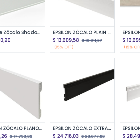
regar al Carrito
Agregar al Carrito
Ag
Lumiere Zócalo Shadow 3975 Aluminio Cromo Mate 7 Cm Atrim X 2.5 Metros
EPSILON ZÓCALO PLAIN 70MM X 2,44M BLANCO TEXTURADO
30,90
$
13.609,58
$
16.69
$
16.011,27
(15% OFF)
(15% OF
regar al Carrito
Agregar al Carrito
Ag
EPSILON ZÓCALO PLANO 100MM X 2,44M BLANCO MATE
EPSILON ZÓCALO EXTRA LINE 100mm x 15mm x 2,44m NEGRO MATE
2,26
$
24.716,03
$
28.4
$
17.790,89
$
29.077,68