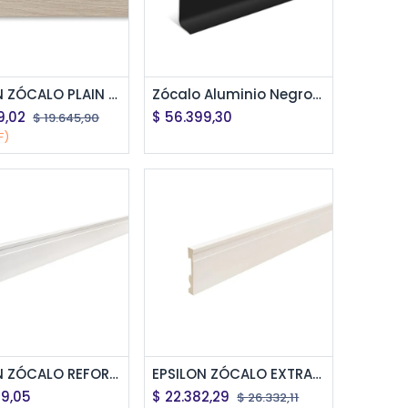
regar al Carrito
Agregar al Carrito
EPSILON ZÓCALO PLAIN 70mm x 15mm x 2,44m ROBLE NATURAL
Zócalo Aluminio Negro Mate Slim Atrim 10 Cm 2066 X 2,5 Metros
9,02
$
56.399,30
$
19.645,90
F)
regar al Carrito
Agregar al Carrito
EPSILON ZÓCALO REFORMA LINE 120mm x 20mm x 2,44m BLANCO MATE
EPSILON ZÓCALO EXTRA LINE 100mm x 15mm x 2,44m BLANCO MATE
99,05
$
22.382,29
$
26.332,11