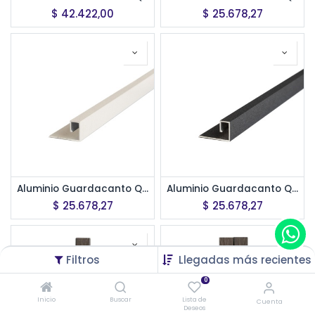
$
42.422,00
$
25.678,27
Aluminio Guardacanto Quadra Rev 8 x 14 mm x 2,75 m-Marfil Stone
Aluminio Guardacanto Quadra Rev 8 x 14 mm x 2,75 m-Niquel Stone
$
25.678,27
$
25.678,27
Filtros
Llegadas más recientes
0
Inicio
Buscar
Lista de
Cuenta
Deseos