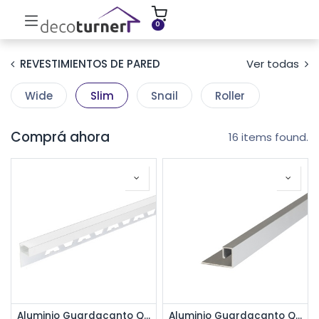
INICIO
MOLDURAS
ZÓCALOS
0
REVESTIMIENTOS DE PARED
Ver todas
Wide
Slim
Snail
Roller
Comprá ahora
16 items found.
Aluminio Guardacanto Quadra LED Rev 17 x 10,6 mm x 2,75 m - Cromo mate
Aluminio Guardacanto Quadra Rev 8 x 14 mm x 2,75 m-Cromo mate