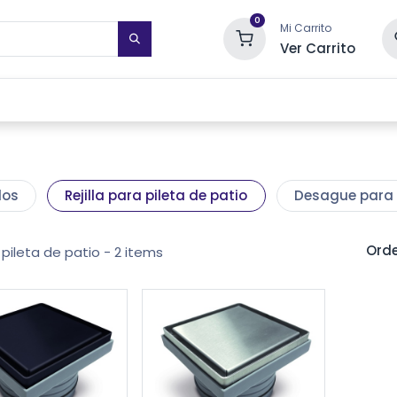
0
Mi Carrito
Ver Carrito
STIMIENTOS DE PARED
TOALLEROS ELÉCTRICOS
SISTEMAS DE
dos
Rejilla para pileta de patio
Desague para e
Orde
a pileta de patio
- 2 items