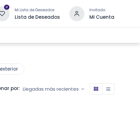
0
Mi Lista de Deseados
Invitado
Lista de Deseados
Mi Cuenta
 DRENAJE
OTRAS CATEGORÍAS
CONTACTANOS
xterior
nar por:
Llegadas más recientes