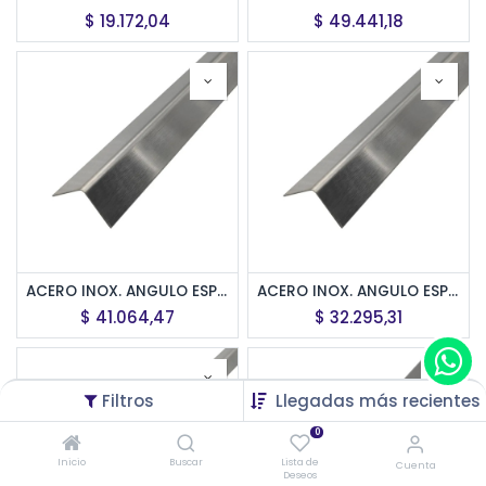
$
19.172,04
$
49.441,18
ACERO INOX. ANGULO ESPECIAL 25x25mm x 2,5m ESM
ACERO INOX. ANGULO ESPECIAL 19,5x19,5mm x 2,5m ESM
$
41.064,47
$
32.295,31
Filtros
Llegadas más recientes
0
Inicio
Buscar
Lista de
Cuenta
Deseos