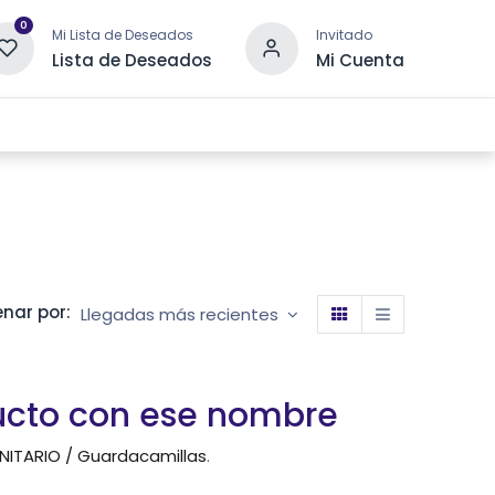
0
Mi Lista de Deseados
Invitado
Lista de Deseados
Mi Cuenta
 DRENAJE
OTRAS CATEGORÍAS
CONTACTANOS
nar por:
Llegadas más recientes
ucto con ese nombre
NITARIO / Guardacamillas
.