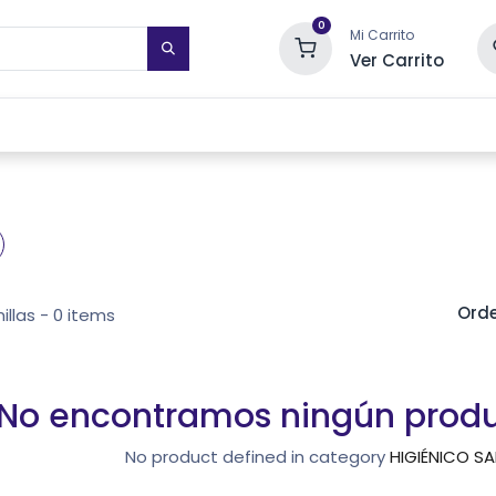
0
Mi Carrito
Ver Carrito
STIMIENTOS DE PARED
TOALLEROS ELÉCTRICOS
SISTEMAS DE
Orde
llas
- 0 items
No encontramos ningún prod
No product defined in category
HIGIÉNICO SA