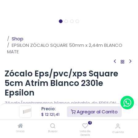
Shop
EPSILON ZÓCALO SQUARE 50mm x 2,44m BLANCO
MATE
Zócalo Eps/pvc/xps Square
5cm Atrim Blanco 2301e
Epsilon
Zócalo/contramarco blanco pintable de EPSILON,
Precio:
adaptable a todos los estilos. Diseño plano y líneas
Agregar al Carrito
$
12.121,41
rectas, es una opción de terminación pequeña.
0
$
12.121,41
IVA Incluido
$
14.260,48
(15% OFF)
Inicio
Buscar
Lista de
Cuenta
Precio sin impuestos nacionales
$
11.785,52
$
10.017,69
Deseos