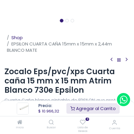
Shop
EPSILON CUARTA CAÑA 15mm x 15mm x 2,44m
BLANCO MATE
Zocalo Eps/pvc/xps Cuarta
caña 15 mm x 15 mm Atrim
Blanco 730e Epsilon
Cuarta Caña blanco pintable de EPSILON que protege
Precio:
la unión entre el piso y las paredes evitando que las
Agregar al Carrito
$
10.966,32
uniones queden expuestas a las fricciones, filtraciones
de polvo y humedad.
0
Inicio
Buscar
Lista de
Cuenta
$
10.966,32
IVA Incluido
Deseos