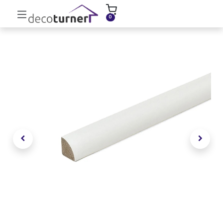
INICIO
MOLDURAS
ZÓCALOS
0