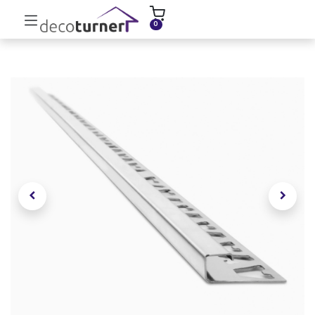
INICIO
MOLDURAS
ZÓCALOS
0