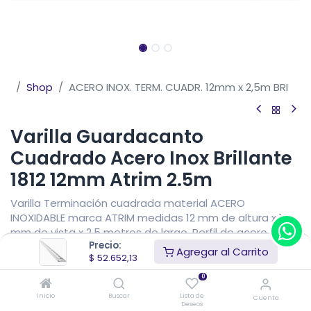
Shop
ACERO INOX. TERM. CUADR. 12mm x 2,5m BRI
Varilla Guardacanto
Cuadrado Acero Inox Brillante
1812 12mm Atrim 2.5m
Varilla Terminación cuadrada material ACERO
INOXIDABLE marca ATRIM medidas 12 mm de altura x 12
mm de vista x 2,5 metros de largo. Perfil de acero
Precio:
inoxidable 304 de 0,5 mm de espesor. Apta para piso y
Agregar al Carrito
$
52.652,13
pared.
0
$
52.652,13
IVA Incluido
Inicio
Buscar
Lista de
Cuenta
Precio sin impuestos nacionales
$
43.514,16
Deseos