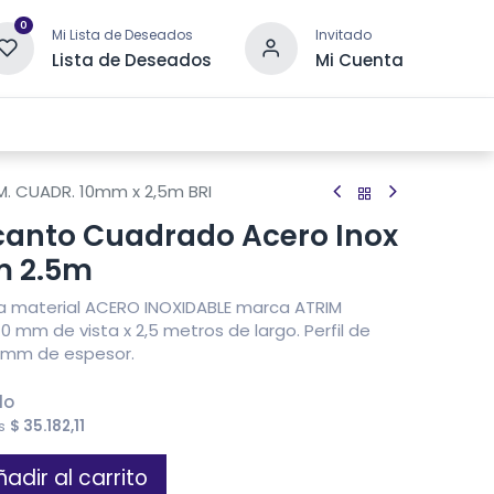
0
Mi Lista de Deseados
Invitado
Lista de Deseados
Mi Cuenta
 DRENAJE
OTRAS CATEGORÍAS
CONTACTANOS
M. CUADR. 10mm x 2,5m BRI
canto Cuadrado Acero Inox
m 2.5m
da material ACERO INOXIDABLE marca ATRIM
0 mm de vista x 2,5 metros de largo. Perfil de
5 mm de espesor.
do
es
$
35.182,11
adir al carrito