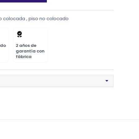
o colocada
,
piso no colocado
odo
2 años de
garantía con
fábrica