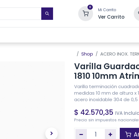
0
Mi Carrito
Ver Carrito
STIMIENTOS DE PARED
TOALLEROS ELÉCTRICOS
SISTEMAS DE
Shop
ACERO INOX. TER
Varilla Guarda
1810 10mm Atri
Varilla terminación cuadra
medidas 10 mm de altura x 1
acero inoxidable 304 de 0,
$
42.570,35
IVA Inclui
Precio sin impuestos nacional
Añ