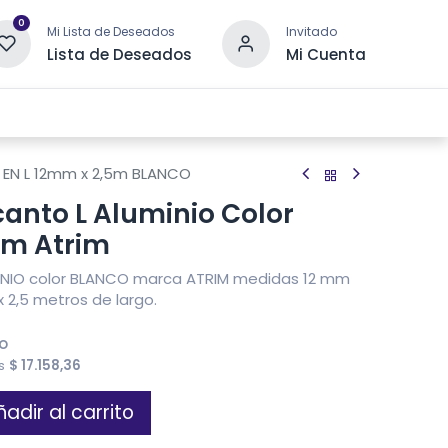
0
Mi Lista de Deseados
Invitado
Lista de Deseados
Mi Cuenta
 DRENAJE
OTRAS CATEGORÍAS
CONTACTANOS
A EN L 12mm x 2,5m BLANCO
canto L Aluminio Color
Mm Atrim
UMINIO color BLANCO marca ATRIM medidas 12 mm
x 2,5 metros de largo.
do
es
$
17.158,36
adir al carrito