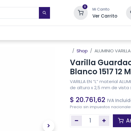
0
Mi Carrito
Ver Carrito
STIMIENTOS DE PARED
TOALLEROS ELÉCTRICOS
SISTEMAS DE
Shop
ALUMINIO VARILL
Varilla Guarda
Blanco 1517 12 
VARILLA EN “L” material AL
de altura x 2,5 mm de vista 
$
20.761,62
IVA Inclui
Precio sin impuestos nacional
Añ