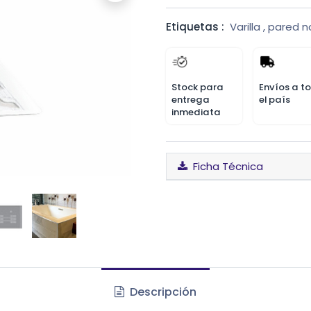
Etiquetas :
Varilla
,
pared n
Stock para
Envíos a t
entrega
el país
inmediata
Ficha Técnica
Descripción