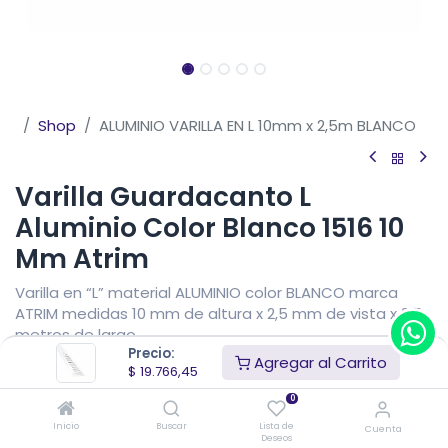
Shop
ALUMINIO VARILLA EN L 10mm x 2,5m BLANCO
Varilla Guardacanto L
Aluminio Color Blanco 1516 10
Mm Atrim
Varilla en “L” material ALUMINIO color BLANCO marca
ATRIM medidas 10 mm de altura x 2,5 mm de vista x 2,5
metros de largo.
Precio:
Agregar al Carrito
$
19.766,45
$
19.766,45
IVA Incluido
Precio sin impuestos nacionales
$
16.335,91
0
Inicio
Buscar
Lista de
Cuenta
Deseos
Añadir al carrito