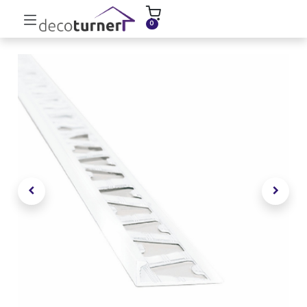
INICIO
MOLDURAS
ZÓCALOS
0