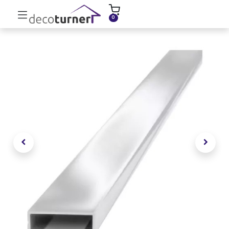
INICIO
MOLDURAS
ZÓCALOS
0