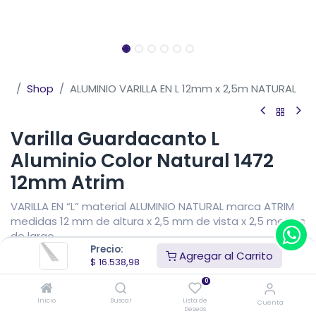
Shop
ALUMINIO VARILLA EN L 12mm x 2,5m NATURAL
Varilla Guardacanto L
Aluminio Color Natural 1472
12mm Atrim
VARILLA EN “L” material ALUMINIO NATURAL marca ATRIM
medidas 12 mm de altura x 2,5 mm de vista x 2,5 metros
de largo.
Precio:
Agregar al Carrito
$
16.538,98
$
16.538,98
IVA Incluido
Precio sin impuestos nacionales
$
13.668,58
0
Inicio
Buscar
Lista de
Cuenta
Deseos
Añadir al carrito