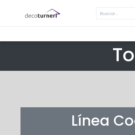
INICIO
MOLDURAS
ZÓCALOS
REVE
To
Línea C