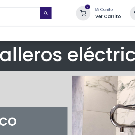
0
Mi Carrito
Ver Carrito
STIMIENTOS DE PARED
TOALLEROS ELÉCTRICOS
SISTEMAS DE
alleros eléctri
oco