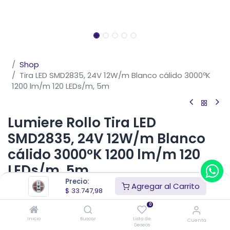
Shop
Tira LED SMD2835, 24V 12W/m Blanco cálido 3000ºK
1200 lm/m 120 LEDs/m, 5m
Lumiere Rollo Tira LED
SMD2835, 24V 12W/m Blanco
cálido 3000ºK 1200 lm/m 120
LEDs/m, 5m
Precio:
Agregar al Carrito
Tira LED SMD 2835 blanco cálido (3.000°K), ofrece una
$
33.747,98
alta intensidad lumínica y es perfecta para decorar
0
cualquier espacio tanto en el hogar como en espacios
comerciales, es perfecta para la iluminación interior ya
Inicio
Buscar
Lista de
Cuenta
Deseos