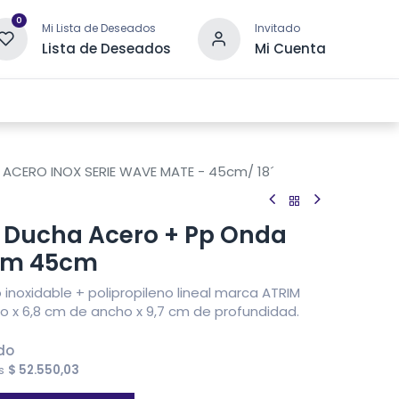
0
Mi Lista de Deseados
Invitado
Lista de Deseados
Mi Cuenta
 DRENAJE
OTRAS CATEGORÍAS
CONTACTANOS
+ ACERO INOX SERIE WAVE MATE - 45cm/ 18´
e Ducha Acero + Pp Onda
rim 45cm
 inoxidable + polipropileno lineal marca ATRIM
 x 6,8 cm de ancho x 9,7 cm de profundidad.
ido
es
$
52.550,03