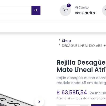
0
Mi Carrito
Ver Carrito
STIMIENTOS DE PARED
TOALLEROS ELÉCTRICOS
SISTEMAS DE
Shop
DESAGÜE LINEAL RIO ABS 
Rejilla Desagü
Mate Lineal At
Rejilla desagüe ducha acero
modelo onda 45 cm de largo
$
63.585,54
IVA Inclu
Precio sin impuestos nacional