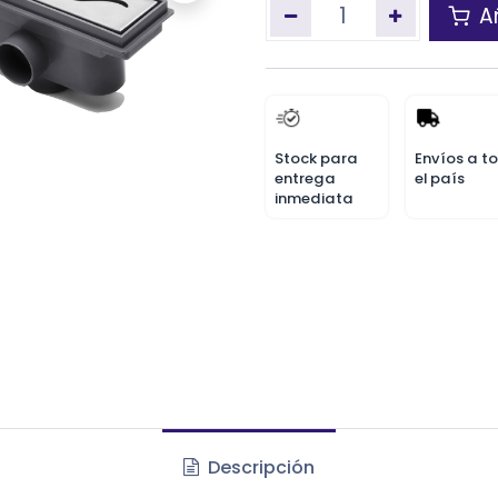
Añ
Stock para
Envíos a t
entrega
el país
inmediata
Descripción