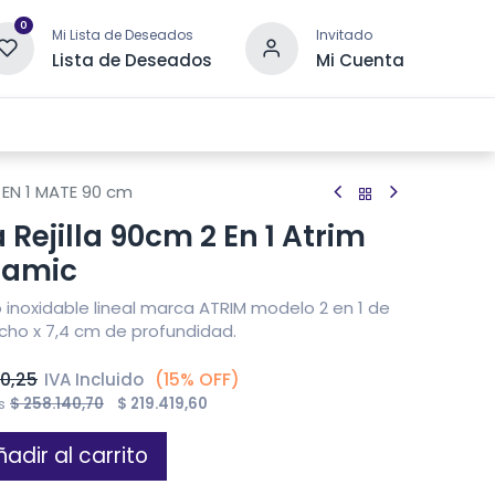
0
Mi Lista de Deseados
Invitado
Lista de Deseados
Mi Cuenta
 DRENAJE
OTRAS CATEGORÍAS
CONTACTANOS
 EN 1 MATE 90 cm
ejilla 90cm 2 En 1 Atrim
ramic
 inoxidable lineal marca ATRIM modelo 2 en 1 de
cho x 7,4 cm de profundidad.
50,25
(15% OFF)
IVA Incluido
es
$
258.140,70
$
219.419,60
adir al carrito