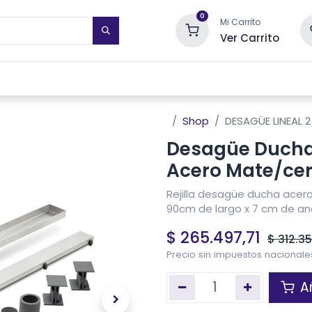
0
Mi Carrito
Ver Carrito
STIMIENTOS DE PARED
TOALLEROS ELÉCTRICOS
SISTEMAS DE
Shop
DESAGÜE LINEAL 2
Desagüe Ducha R
Acero Mate/ce
Rejilla desagüe ducha acero
90cm de largo x 7 cm de an
$
265.497,71
$
312.3
Precio sin impuestos nacional
Añ