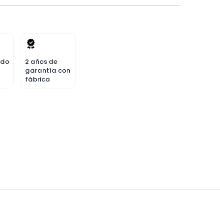
odo
2 años de
garantía con
fábrica