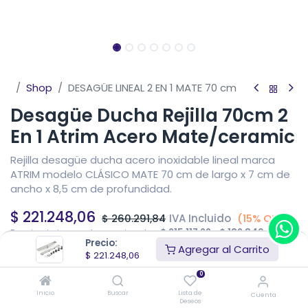
Shop
DESAGÜE LINEAL 2 EN 1 MATE 70 cm
Desagüe Ducha Rejilla 70cm 2
En 1 Atrim Acero Mate/ceramic
Rejilla desagüe ducha acero inoxidable lineal marca
ATRIM modelo CLÁSICO MATE 70 cm de largo x 7 cm de
ancho x 8,5 cm de profundidad.
$
221.248,06
IVA Incluido
$
260.291,84
(15% OFF)
Precio sin impuestos nacionales
$
215.117,22
$
182.849,64
Precio:
Agregar al Carrito
$
221.248,06
Añadir al carrito
0
Inicio
Buscar
Lista de
Cuenta
Deseos