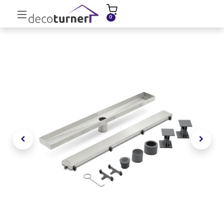
INICIO
MOLDURAS
ZÓCALOS
0