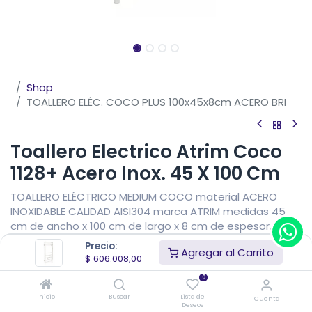
Shop
TOALLERO ELÉC. COCO PLUS 100x45x8cm ACERO BRI
Toallero Electrico Atrim Coco
1128+ Acero Inox. 45 X 100 Cm
TOALLERO ELÉCTRICO MEDIUM COCO material ACERO
INOXIDABLE CALIDAD AISI304 marca ATRIM medidas 45
cm de ancho x 100 cm de largo x 8 cm de espesor.
Precio:
$
606.008,00
Agregar al Carrito
IVA Incluido
$
712.950,59
(15% OFF)
$
606.008,00
Precio sin impuestos nacionales
$
589.215,36
$
500.833,06
0
Inicio
Buscar
Lista de
Añadir al carrito
Cuenta
Deseos