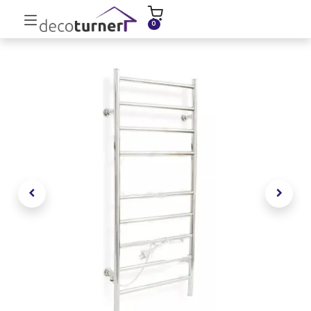
INICIO
MOLDURAS
ZÓCALOS
0