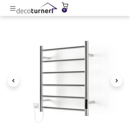
INICIO
MOLDURAS
ZÓCALOS
0