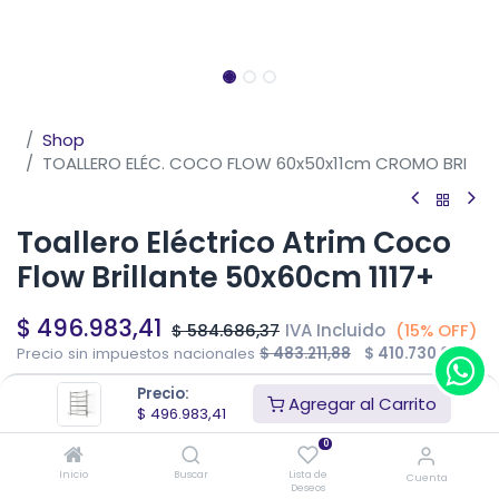
Shop
TOALLERO ELÉC. COCO FLOW 60x50x11cm CROMO BRI
Toallero Eléctrico Atrim Coco
Flow Brillante 50x60cm 1117+
$
496.983,41
IVA Incluido
$
584.686,37
(15% OFF)
Precio sin impuestos nacionales
$
483.211,88
$
410.730,09
Precio:
Añadir al carrito
Agregar al Carrito
$
496.983,41
0
Inicio
Buscar
Lista de
Cuenta
Deseos