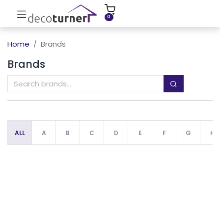
INICIO
MOLDURAS
ZÓCALOS
0
Home
Brands
Brands
ALL
A
B
C
D
E
F
G
H