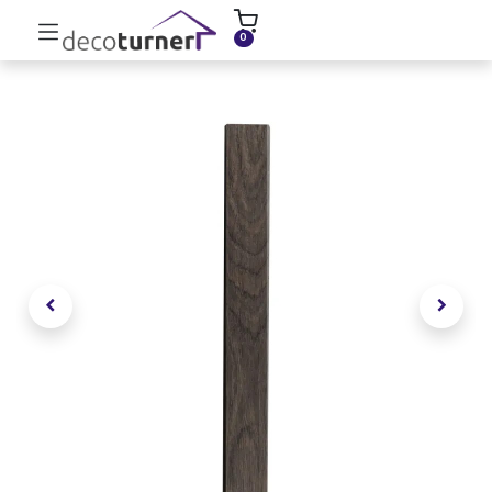
INICIO
MOLDURAS
ZÓCALOS
0