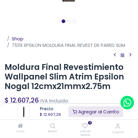
Shop
7511E EPSILON MOLDURA FINAL REVEST DE PARED SLIM
Moldura Final Revestimiento
Wallpanel Slim Atrim Epsilon
Nogal 12cmx21mmx2.75m
$
12.607,26
IVA Incluido
Precio sin impuestos nacionales
$
10.419,22
Precio:
Agregar al Carrito
$
12.607,26
Añadir al carrito
0
Inicio
Buscar
Lista de
Cuenta
Deseos