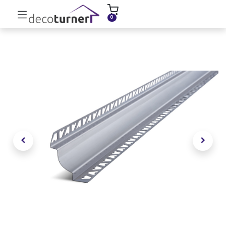
INICIO
MOLDURAS
ZÓCALOS
0