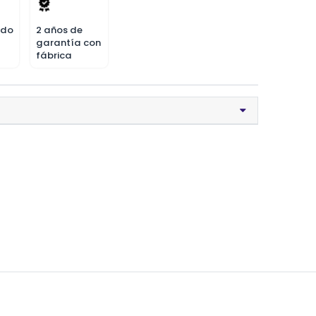
odo
2 años de
garantía con
fábrica