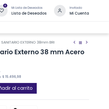
0
Mi Lista de Deseados
Invitado
Lista de Deseados
Mi Cuenta
 DRENAJE
OTRAS CATEGORÍAS
CONTACTANOS
. SANITARIO EXTERNO 38mm BRI
tario Externo 38 mm Acero
o
es
$
15.496,98
adir al carrito