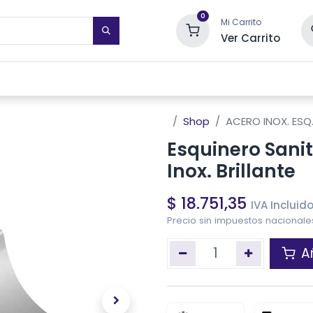
0
Mi Carrito
Ver Carrito
STIMIENTOS DE PARED
TOALLEROS ELÉCTRICOS
SISTEMAS DE
Shop
ACERO INOX. ESQ
Esquinero Sani
Inox. Brillante
$
18.751,35
IVA Incluid
Precio sin impuestos nacional
Añ