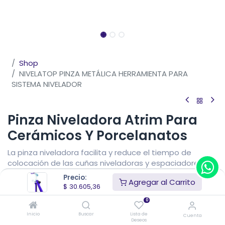
Shop
NIVELATOP PINZA METÁLICA HERRAMIENTA PARA
SISTEMA NIVELADOR
Pinza Niveladora Atrim Para
Cerámicos Y Porcelanatos
La pinza niveladora facilita y reduce el tiempo de
colocación de las cuñas niveladoras y espaciadores
autonivelantes.
Precio:
Agregar al Carrito
$
30.605,36
$
30.605,36
IVA Incluido
0
Precio sin impuestos nacionales
$
25.293,69
Inicio
Buscar
Lista de
Cuenta
Deseos