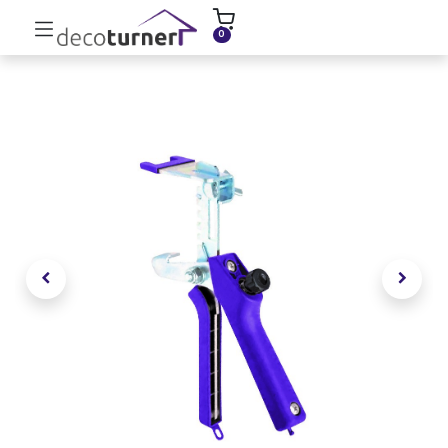
INICIO
MOLDURAS
ZÓCALOS
0