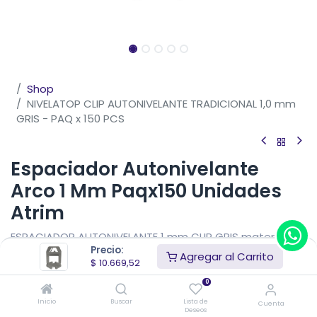
Shop
NIVELATOP CLIP AUTONIVELANTE TRADICIONAL 1,0 mm
GRIS - PAQ x 150 PCS
Espaciador Autonivelante
Arco 1 Mm Paqx150 Unidades
Atrim
ESPACIADOR AUTONIVELANTE 1 mm CLIP GRIS material
Precio:
PVC marca ATRIM -PAQx150 unidades.
Agregar al Carrito
$
10.669,52
$
10.669,52
IVA Incluido
0
Precio sin impuestos nacionales
$
8.817,79
Inicio
Buscar
Lista de
Cuenta
Deseos