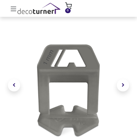
INICIO
MOLDURAS
ZÓCALOS
0