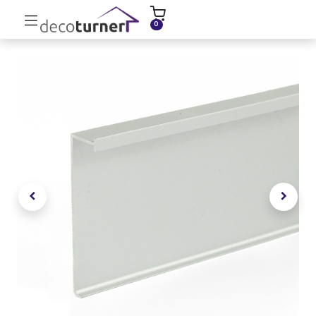
INICIO
MOLDURAS
ZÓCALOS
0