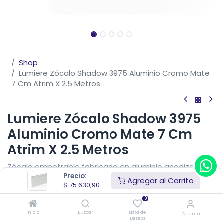
Shop
Lumiere Zócalo Shadow 3975 Aluminio Cromo Mate
7 Cm Atrim X 2.5 Metros
Lumiere Zócalo Shadow 3975
Aluminio Cromo Mate 7 Cm
Atrim X 2.5 Metros
Zócalo empotrable fabricado en aluminio anodizado,
Precio:
aleación 6063 T5, especialmente diseñado para uso en
Agregar al Carrito
$
75.630,90
interiores. Su diseño limpio, con una ligera curva en el
borde inferior, evita la acumulación de suciedad y
0
facilita la limpieza diaria, manteniendo una estética
Inicio
Buscar
Lista de
Cuenta
moderna y ordenada. La tira LED no está incluida.
Deseos