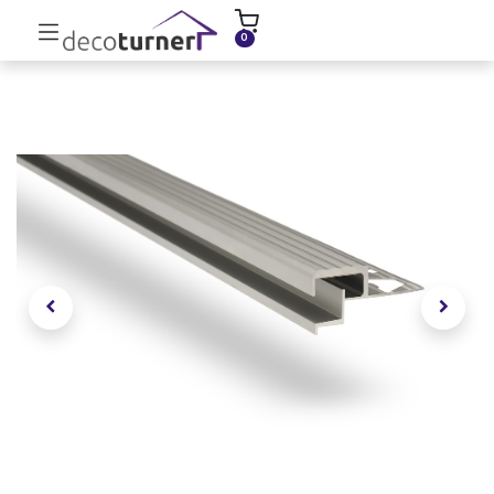
INICIO
MOLDURAS
ZÓCALOS
0