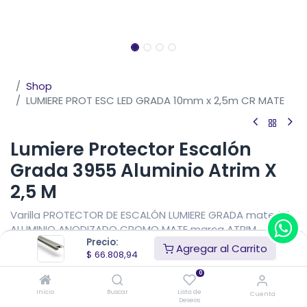
Shop
LUMIERE PROT ESC LED GRADA 10mm x 2,5m CR MATE
Lumiere Protector Escalón
Grada 3955 Aluminio Atrim X
2,5 M
Varilla PROTECTOR DE ESCALÓN LUMIERE GRADA material
ALUMINIO ANODIZADO CROMO MATE marca ATRIM
Precio:
medidas 22 mm de altura x 22 mm de vista x 10 mm de
Agregar al Carrito
$
66.808,94
espesor x 2,5 metros de largo.
0
$
66.808,94
IVA Incluido
Inicio
Buscar
Lista de
Cuenta
Precio sin impuestos nacionales
$
55.214,00
Deseos