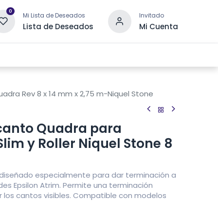
0
Mi Lista de Deseados
Invitado
Lista de Deseados
Mi Cuenta
 DRENAJE
OTRAS CATEGORÍAS
CONTACTANOS
adra Rev 8 x 14 mm x 2,75 m-Niquel Stone
canto Quadra para
lim y Roller Niquel Stone 8
m diseñado especialmente para dar terminación a
es Epsilon Atrim. Permite una terminación
ir los cantos visibles. Compatible con modelos