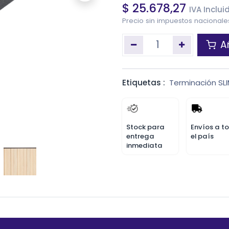
$
25.678,27
IVA Inclui
Precio sin impuestos nacional
Añ
Etiquetas :
Terminación SL
Stock para
Envíos a t
entrega
el país
inmediata