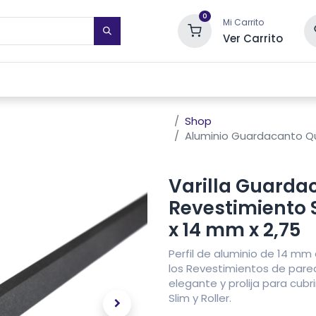
0
Mi Carrito
Ver Carrito
STIMIENTOS DE PARED
TOALLEROS ELÉCTRICOS
SISTEMAS DE
Shop
Aluminio Guardacanto Qu
Varilla Guarda
Revestimiento S
x 14 mm x 2,75
Perfil de aluminio de 14 m
los Revestimientos de pared
elegante y prolija para cubr
Slim y Roller.