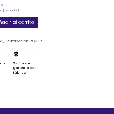
do
es
$
21.221,71
adir al carrito
IM
,
Terminación ROLLER
odo
2 años de
garantía con
fábrica