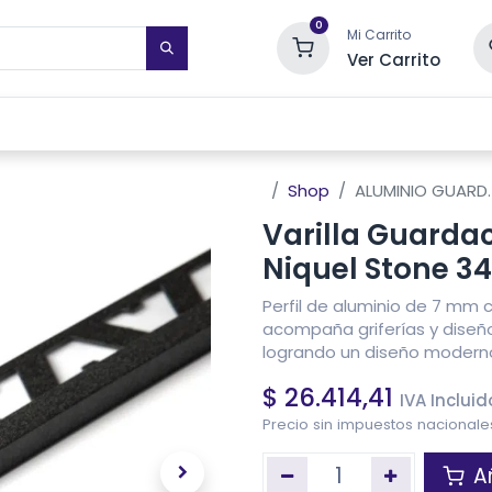
0
Mi Carrito
Ver Carrito
STIMIENTOS DE PARED
TOALLEROS ELÉCTRICOS
SISTEMAS DE
Shop
ALUMINIO GUARD.
Varilla Guarda
Niquel Stone 3
Perfil de aluminio de 7 mm 
acompaña griferías y diseño
logrando un diseño modern
$
26.414,41
IVA Incluid
Precio sin impuestos nacional
Añ