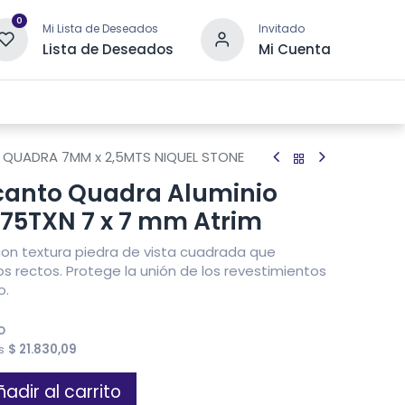
0
Mi Lista de Deseados
Invitado
Lista de Deseados
Mi Cuenta
 DRENAJE
OTRAS CATEGORÍAS
CONTACTANOS
 QUADRA 7MM x 2,5MTS NIQUEL STONE
canto Quadra Aluminio
475TXN 7 x 7 mm Atrim
con textura piedra de vista cuadrada que
s rectos. Protege la unión de los revestimientos
o.
o
es
$
21.830,09
adir al carrito