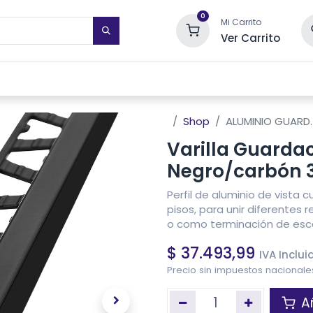
0
Mi Carrito
Ver Carrito
STIMIENTOS DE PARED
TOALLEROS ELÉCTRICOS
SISTEMAS DE
Shop
ALUMINIO GUARD
Varilla Guard
Negro/carbón 
Perfil de aluminio de vista
pisos, para unir diferentes
o como terminación de esca
$
37.493,99
IVA Inclui
Precio sin impuestos nacional
Añ