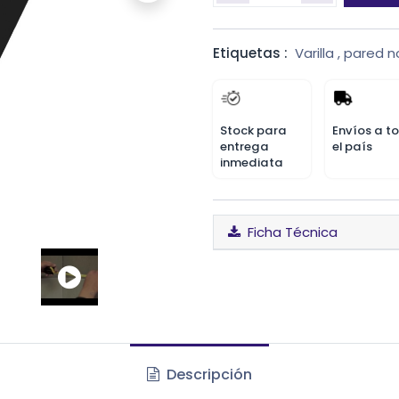
Etiquetas :
Varilla
,
pared n
Stock para
Envíos a t
entrega
el país
inmediata
Ficha Técnica
Descripción