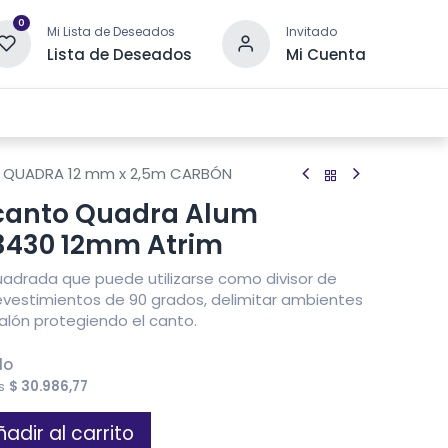
0
Mi Lista de Deseados
Invitado
Lista de Deseados
Mi Cuenta
 DRENAJE
OTRAS CATEGORÍAS
CONTACTANOS
. QUADRA 12 mm x 2,5m CARBÓN
acanto Quadra Alum
3430 12mm Atrim
 cuadrada que puede utilizarse como divisor de
 revestimientos de 90 grados, delimitar ambientes
lón protegiendo el canto.
do
es
$
30.986,77
adir al carrito