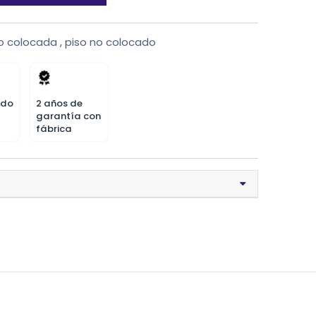
o colocada
,
piso no colocado
odo
2 años de
garantía con
fábrica