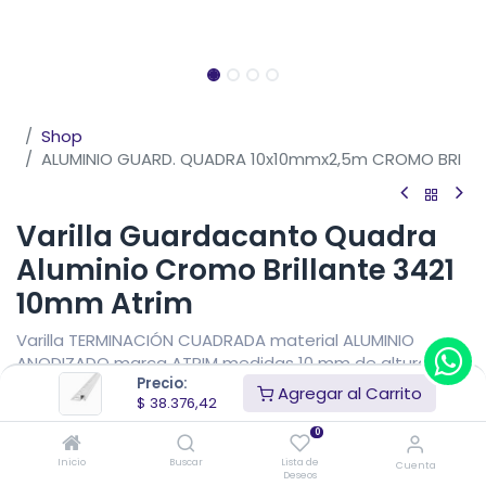
Shop
ALUMINIO GUARD. QUADRA 10x10mmx2,5m CROMO BRI
Varilla Guardacanto Quadra
Aluminio Cromo Brillante 3421
10mm Atrim
Varilla TERMINACIÓN CUADRADA material ALUMINIO
ANODIZADO marca ATRIM medidas 10 mm de altura x 10
Precio:
mm de vista x 2,5 metros de largo. Perfil de aluminio
Agregar al Carrito
$
38.376,42
anodizado Aleación 6063 T5.
0
$
38.376,42
IVA Incluido
Inicio
Buscar
Lista de
Cuenta
Precio sin impuestos nacionales
$
31.716,05
Deseos