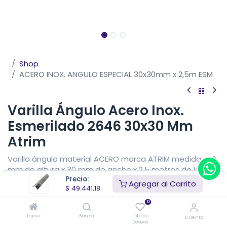
Shop
ACERO INOX. ANGULO ESPECIAL 30x30mm x 2,5m ESM
Varilla Ángulo Acero Inox.
Esmerilado 2646 30x30 Mm
Atrim
Varilla ángulo material ACERO marca ATRIM medidas 30
mm de altura x 30 mm de ancho x 2,5 metros de largo.
Precio:
Perfil de acero inoxidable 304 de 0,5 mm de espesor.
Agregar al Carrito
$
49.441,18
$
49.441,18
IVA Incluido
0
Precio sin impuestos nacionales
$
40.860,48
Inicio
Buscar
Lista de
Cuenta
Deseos