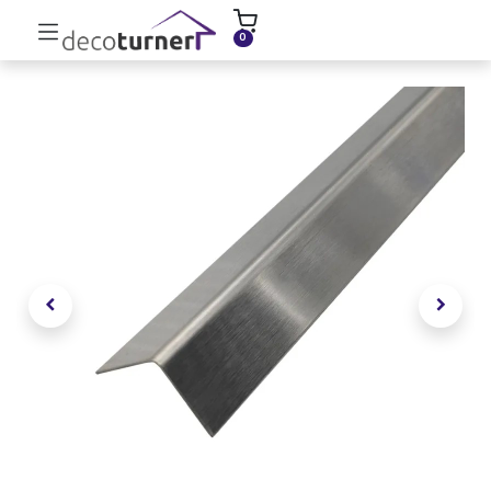
INICIO
MOLDURAS
ZÓCALOS
0