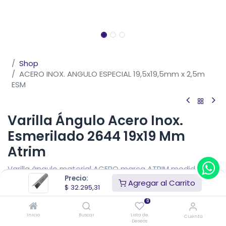
Shop
ACERO INOX. ANGULO ESPECIAL 19,5x19,5mm x 2,5m
ESM
Varilla Ángulo Acero Inox.
Esmerilado 2644 19x19 Mm
Atrim
Varilla ángulo material ACERO marca ATRIM medidas
Precio:
19,5 mm de altura x 19,5 mm de ancho x 2,5 metros de
Agregar al Carrito
$
32.295,31
largo. Perfil de acero inoxidable 304 de 0,5 mm de
espesor.
0
Inicio
Buscar
Lista de
Cuenta
$
32.295,31
IVA Incluido
Deseos