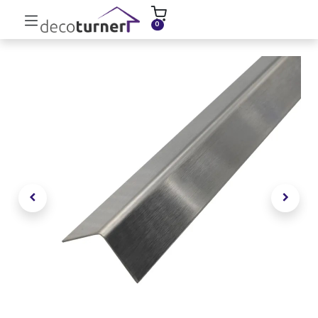
INICIO
MOLDURAS
ZÓCALOS
0