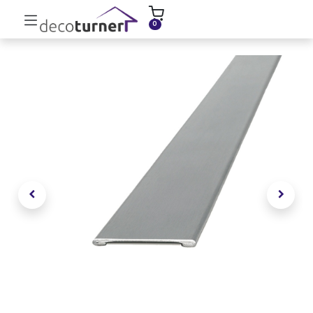
INICIO
MOLDURAS
ZÓCALOS
0