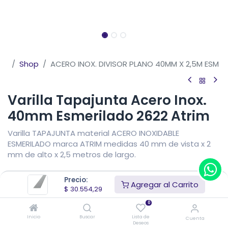
Shop
ACERO INOX. DIVISOR PLANO 40MM X 2,5M ESM
Varilla Tapajunta Acero Inox.
40mm Esmerilado 2622 Atrim
Varilla TAPAJUNTA material ACERO INOXIDABLE
ESMERILADO marca ATRIM medidas 40 mm de vista x 2
mm de alto x 2,5 metros de largo.
$
30.554,29
IVA Incluido
Precio:
Agregar al Carrito
Precio sin impuestos nacionales
$
25.251,48
$
30.554,29
0
Añadir al carrito
Inicio
Buscar
Lista de
Cuenta
Deseos