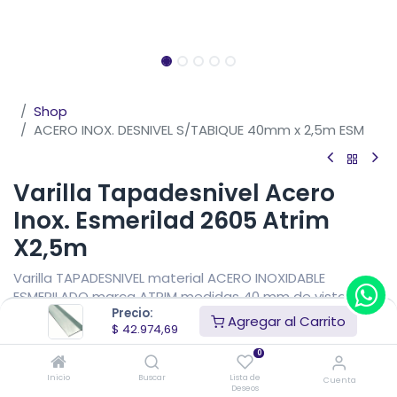
Shop
ACERO INOX. DESNIVEL S/TABIQUE 40mm x 2,5m ESM
Varilla Tapadesnivel Acero
Inox. Esmerilad 2605 Atrim
X2,5m
Varilla TAPADESNIVEL material ACERO INOXIDABLE
ESMERILADO marca ATRIM medidas 40 mm de vista x 10
Precio:
mm de alto x 2,5 metros de largo.
Agregar al Carrito
$
42.974,69
$
42.974,69
IVA Incluido
0
Precio sin impuestos nacionales
$
35.516,27
Inicio
Buscar
Lista de
Cuenta
Deseos