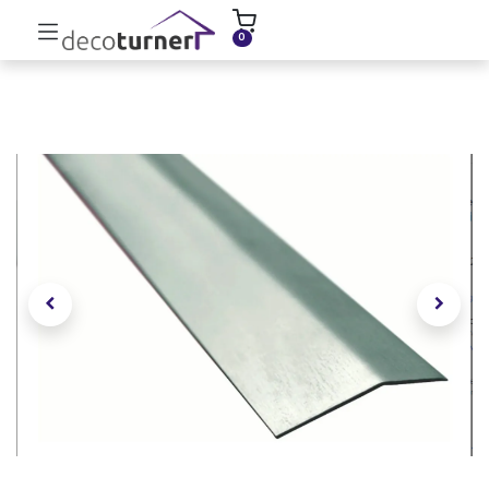
INICIO
MOLDURAS
ZÓCALOS
0