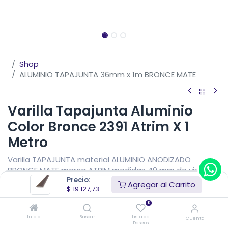
Shop
ALUMINIO TAPAJUNTA 36mm x 1m BRONCE MATE
Varilla Tapajunta Aluminio
Color Bronce 2391 Atrim X 1
Metro
Varilla TAPAJUNTA material ALUMINIO ANODIZADO
BRONCE MATE marca ATRIM medidas 40 mm de vista x 8
Precio:
mm de alto x 1 metro de largo.
Agregar al Carrito
$
19.127,73
$
19.127,73
IVA Incluido
0
Precio sin impuestos nacionales
$
15.808,04
Inicio
Buscar
Lista de
Cuenta
Deseos