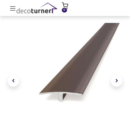
INICIO
MOLDURAS
ZÓCALOS
0