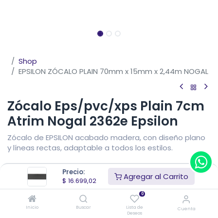
Shop
EPSILON ZÓCALO PLAIN 70mm x 15mm x 2,44m NOGAL
Zócalo Eps/pvc/xps Plain 7cm
Atrim Nogal 2362e Epsilon
Zócalo de EPSILON acabado madera, con diseño plano
y líneas rectas, adaptable a todos los estilos.
$
16.699,02
IVA Incluido
$
19.645,90
(15% OFF)
Precio:
Agregar al Carrito
Precio sin impuestos nacionales
$
16.236,28
$
13.800,84
$
16.699,02
0
Añadir al carrito
Inicio
Buscar
Lista de
Cuenta
Deseos