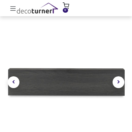
INICIO
MOLDURAS
ZÓCALOS
0