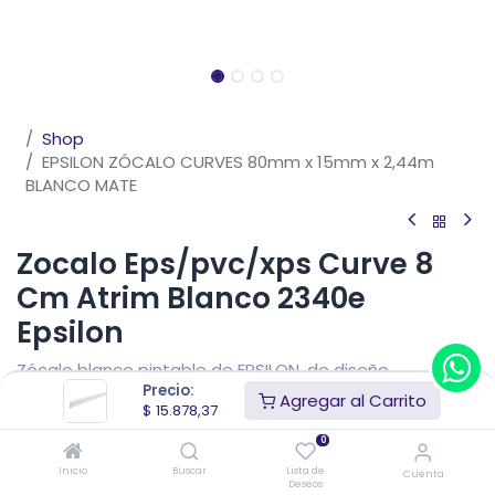
Shop
EPSILON ZÓCALO CURVES 80mm x 15mm x 2,44m
BLANCO MATE
Zocalo Eps/pvc/xps Curve 8
Cm Atrim Blanco 2340e
Epsilon
Zócalo blanco pintable de EPSILON, de diseño
Precio:
tradicional que otorga una visual continua a la unión
Agregar al Carrito
$
15.878,37
con la pared.
0
$
15.878,37
IVA Incluido
$
18.680,44
(15% OFF)
Inicio
Buscar
Lista de
Cuenta
Precio sin impuestos nacionales
$
15.438,38
$
13.122,62
Deseos