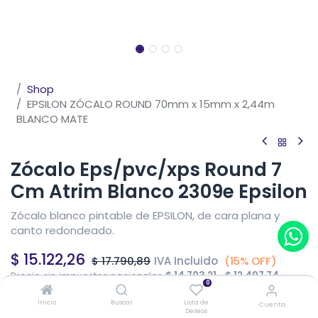
Shop
EPSILON ZÓCALO ROUND 70mm x 15mm x 2,44m
BLANCO MATE
Zócalo Eps/pvc/xps Round 7
Cm Atrim Blanco 2309e Epsilon
Zócalo blanco pintable de EPSILON, de cara plana y
canto redondeado.
$
15.122,26
IVA Incluido
$
17.790,89
(15% OFF)
Precio sin impuestos nacionales
$
14.703,21
$
12.497,74
0
Fuera de stock
Inicio
Buscar
Lista de
Cuenta
Deseos
Reciba una notificación cuando vuelva a estar