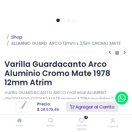
Shop
ALUMINIO GUARD. ARCO 12mm x 2,5m CROMO MATE
Varilla Guardacanto Arco
Aluminio Cromo Mate 1978
12mm Atrim
Varilla GUARDACANTO ARCO material ALUMINIO
ANODIZADO CROMO MATE marca ATRIM medidas 12 mm
Precio:
de altura x 8 mm de vista x 2,5 metros de largo.
Agregar al Carrito
$
28.579,49
$
28.579,49
IVA Incluido
0
Precio sin impuestos nacionales
$
23.619,41
Inicio
Buscar
Lista de
Cuenta
Deseos