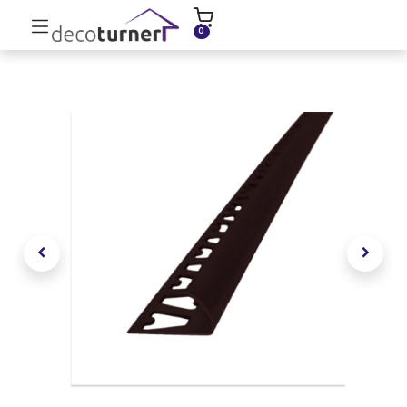
INICIO
MOLDURAS
ZÓCALOS
0