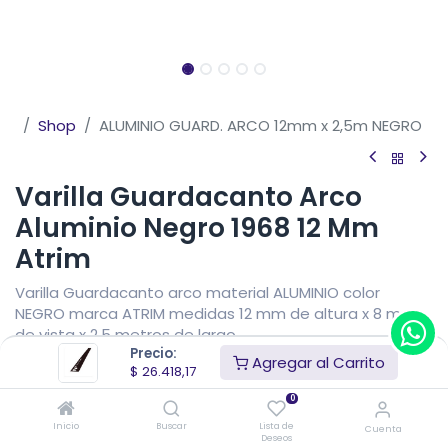
Shop
ALUMINIO GUARD. ARCO 12mm x 2,5m NEGRO
Varilla Guardacanto Arco
Aluminio Negro 1968 12 Mm
Atrim
Varilla Guardacanto arco material ALUMINIO color
NEGRO marca ATRIM medidas 12 mm de altura x 8 mm
de vista x 2,5 metros de largo.
Precio:
Agregar al Carrito
$
26.418,17
$
26.418,17
IVA Incluido
Precio sin impuestos nacionales
$
21.833,20
0
Inicio
Buscar
Lista de
Cuenta
Deseos
Añadir al carrito