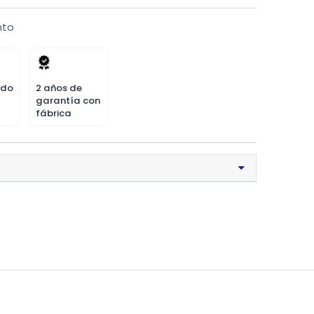
nto
odo
2 años de
garantía con
fábrica