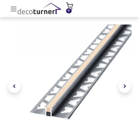
INICIO
MOLDURAS
ZÓCALOS
0