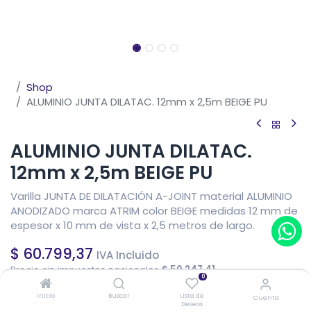
Shop
ALUMINIO JUNTA DILATAC. 12mm x 2,5m BEIGE PU
ALUMINIO JUNTA DILATAC.
12mm x 2,5m BEIGE PU
Varilla JUNTA DE DILATACIÓN A-JOINT material ALUMINIO
ANODIZADO marca ATRIM color BEIGE medidas 12 mm de
espesor x 10 mm de vista x 2,5 metros de largo.
$
60.799,37
IVA Incluido
Precio sin impuestos nacionales
$
50.247,41
0
Fuera de stock
Inicio
Buscar
Lista de
Cuenta
Deseos
Reciba una notificación cuando vuelva a estar