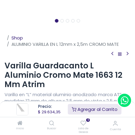
Shop
ALUMINIO VARILLA EN L 12mm x 2,5m CROMO MATE
Varilla Guardacanto L
Aluminio Cromo Mate 1663 12
Mm Atrim
Varilla en “L” material aluminio anodizado marca ATRIM
medidas 12 mm de altura x 2,5 mm de vista x 2,5 metros
Precio:
de largo.
Agregar al Carrito
$
29.634,35
$
29.634,35
IVA Incluido
0
Precio sin impuestos nacionales
$
24.491,20
Inicio
Buscar
Lista de
Cuenta
Deseos