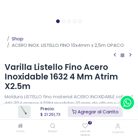
Shop
ACERO INOX. LISTELLO FINO 10x4mm x 2,5m OPACO
Varilla Listello Fino Acero
Inoxidable 1632 4 Mm Atrim
X2.5m
Moldura LISTELLO fino material ACERO INOXIDABLE calidad
AISI 304 marca ATRIM medidas 10 mm de altura x 4 mm
Precio:
de vista x 2,5 metros de largo.
Agregar al Carrito
$
21.251,73
$
21.251,73
IVA Incluido
0
Precio sin impuestos nacionales
$
17.563,41
Inicio
Buscar
Lista de
Cuenta
Deseos