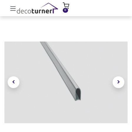
INICIO
MOLDURAS
ZÓCALOS
0