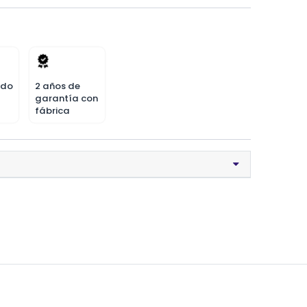
odo
2 años de
garantía con
fábrica