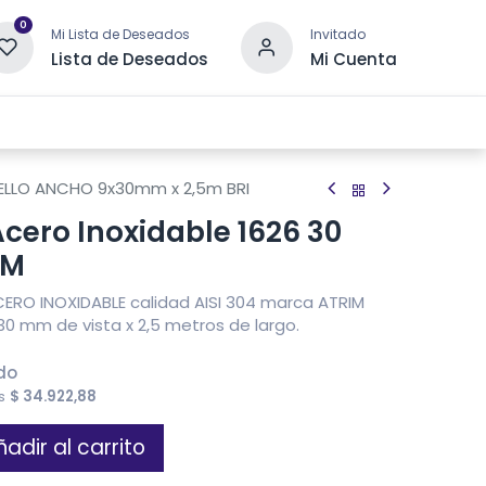
0
Mi Lista de Deseados
Invitado
Lista de Deseados
Mi Cuenta
 DRENAJE
OTRAS CATEGORÍAS
CONTACTANOS
TELLO ANCHO 9x30mm x 2,5m BRI
 Acero Inoxidable 1626 30
 M
CERO INOXIDABLE calidad AISI 304 marca ATRIM
0 mm de vista x 2,5 metros de largo.
ido
es
$
34.922,88
adir al carrito