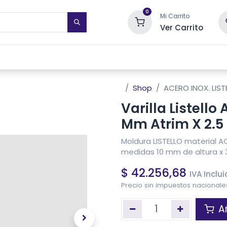
0
Mi Carrito
Ver Carrito
STIMIENTOS DE PARED
TOALLEROS ELÉCTRICOS
SISTEMAS DE
Shop
ACERO INOX. LIS
Varilla Listello
Mm Atrim X 2.5
Moldura LISTELLO material A
medidas 10 mm de altura x 3
$
42.256,68
IVA Inclu
Precio sin impuestos nacional
Añ