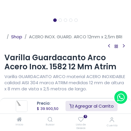
Shop
ACERO INOX. GUARD. ARCO 12mm x 2,5m BRI
Varilla Guardacanto Arco
Acero Inox. 1582 12 Mm Atrim
Varilla GUARDACANTO ARCO material ACERO INOXIDABLE
calidad AISI 304 marca ATRIM medidas 12 mm de altura
x 8 mm de vista x 2,5 metros de largo.
$
39.900,50
IVA Incluido
Precio:
Agregar al Carrito
Precio sin impuestos nacionales
$
32.975,62
$
39.900,50
0
Añadir al carrito
Inicio
Buscar
Lista de
Cuenta
Deseos