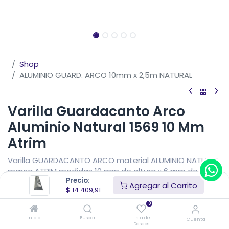
Shop
ALUMINIO GUARD. ARCO 10mm x 2,5m NATURAL
Varilla Guardacanto Arco
Aluminio Natural 1569 10 Mm
Atrim
Varilla GUARDACANTO ARCO material ALUMINIO NATURAL
marca ATRIM medidas 10 mm de altura x 6 mm de vista
Precio:
x 2,5 metros de largo.
Agregar al Carrito
$
14.409,91
$
14.409,91
IVA Incluido
0
Precio sin impuestos nacionales
$
11.909,02
Inicio
Buscar
Lista de
Cuenta
Deseos