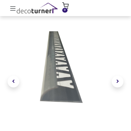
INICIO
MOLDURAS
ZÓCALOS
0